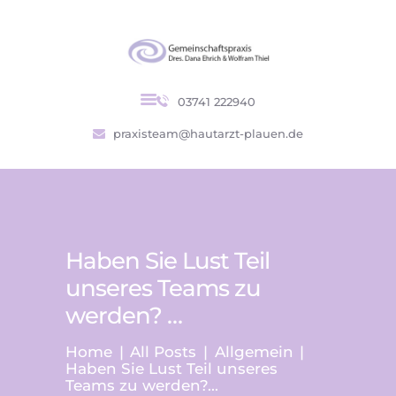
Gemeinschaftspraxis
Praxis für Haut- und Geschlechtskrankheiten
03741 222940
DIE PRAXIS
praxisteam@hautarzt-plauen.de
LEISTUNGEN
TEAM
KONTAKT
Haben Sie Lust Teil
unseres Teams zu
werden? …
Home
All Posts
Allgemein
Haben Sie Lust Teil unseres
Teams zu werden?...