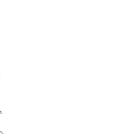
s
t.
n,