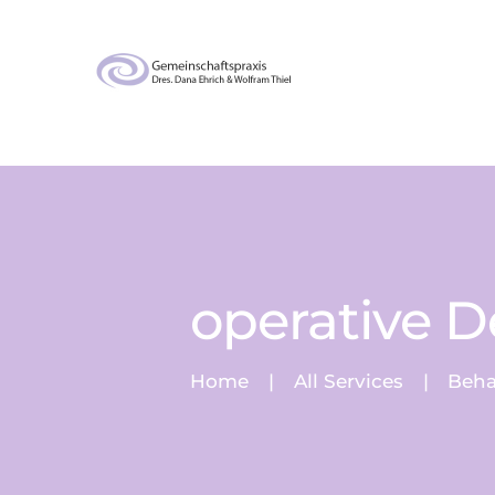
operative 
Home
All Services
Beh