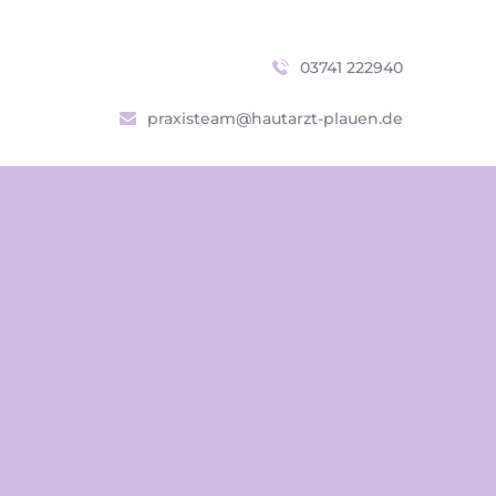
s
03741 222940
praxisteam@hautarzt-plauen.de