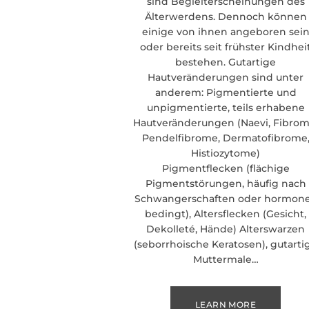
sind Begleiterscheinungen des
Älterwerdens. Dennoch können
einige von ihnen angeboren sei
oder bereits seit frühster Kindhei
bestehen. Gutartige
Hautveränderungen sind unter
anderem: Pigmentierte und
unpigmentierte, teils erhabene
Hautveränderungen (Naevi, Fibrom
Pendelfibrome, Dermatofibrome
Histiozytome)
Pigmentflecken (flächige
Pigmentstörungen, häufig nach
Schwangerschaften oder hormone
bedingt), Altersflecken (Gesicht,
Dekolleté, Hände) Alterswarzen
(seborrhoische Keratosen), gutarti
Muttermale…
LEARN MORE