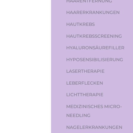
HAARENTFERNUNG
HAARERKRANKUNGEN
HAUTKREBS
HAUTKREBSSCREENING
HYALURONSÄUREFILLER
HYPOSENSIBILISIERUNG
LASERTHERAPIE
LEBERFLECKEN
LICHTTHERAPIE
MEDIZINISCHES MICRO-
NEEDLING
NAGELERKRANKUNGEN