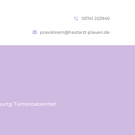
s
03741 222940
praxisteam@hautarzt-plauen.de
uung Tumorpatienten