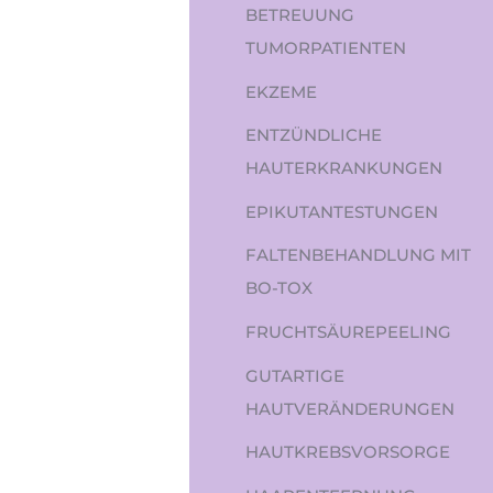
BETREUUNG
TUMORPATIENTEN
EKZEME
ENTZÜNDLICHE
HAUTERKRANKUNGEN
EPIKUTANTESTUNGEN
FALTENBEHANDLUNG MIT
BO-TOX
FRUCHTSÄUREPEELING
GUTARTIGE
HAUTVERÄNDERUNGEN
HAUTKREBSVORSORGE